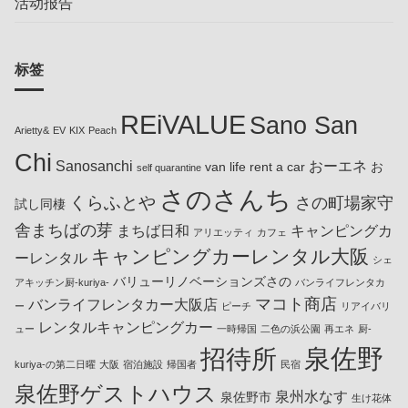
活动报告
标签
REiVALUE
Sano San
Arietty&
EV
KIX
Peach
Chi
Sanosanchi
おーエネ
van life rent a car
お
self quarantine
さのさんち
くらふとや
さの町場家守
試し同棲
舎まちばの芽
まちば日和
キャンピングカ
アリエッティ
カフェ
キャンピングカーレンタル大阪
ーレンタル
シェ
バリューリノベーションズさの
アキッチン厨-kuriya-
バンライフレンタカ
マコト商店
バンライフレンタカー大阪店
ー
ピーチ
リアイバリ
レンタルキャンピングカー
ュー
一時帰国
二色の浜公園
再エネ
厨-
泉佐野
招待所
kuriya-の第二日曜
大阪
宿泊施設
帰国者
民宿
泉佐野ゲストハウス
泉州水なす
泉佐野市
生け花体