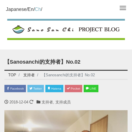
Tog
Japanese
En
Ch
【Sanosanchi的支持者】No.02
TOP
支持者
【Sanosanchi的支持者】No.02
Facebook
Twitter
Hatena
Pocket
LINE
2018-12-04
支持者
,
支持成员